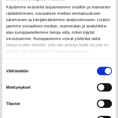
Käytämme evästeitä tarjoamamme sisällön ja mainosten
Ajankohtaista
räätälöimiseen, sosiaalisen median ominaisuuksien
tukemiseen ja kävijämäärämme analysoimiseen. Lisäksi
Etsimme uutta tutkijatohtoria mukaan hankkeeseemme.
jaamme sosiaalisen median, mainosalan ja analytiikka-
Lue lisää työpaikasta täältä.
alan kumppaneillemme tietoja siitä, miten käytät
Avoin
Lue lisää
sivustoamme. Kumppanimme voivat yhdistää näitä
tietoja muihin tietoihin, joita olet antanut heille tai joita on
työpaikka:
kerätty, kun olet käyttänyt heidän palvelujaan.
Tutkijatohtori
Behavioural climate policy: Bringing
theory into practice 11.5.2023
Suostumuksen
Välttämätön
valinta
6.4.2023
Ajankohtaista
Mieltymykset
Time & Date: 10:00-17:30, May 11th, 2023, Place: University
of Turku, Finland (lecture room Pub5, Publicum,
Tilastot
Assistentinkatu 7) & Online...