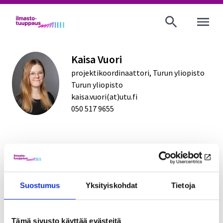
AVAA VALI
Kaisa Vuori
projektikoordinaattori, Turun yliopisto
Turun yliopisto
kaisa.vuori(at)utu.fi
050 517 9655
Kirjoittajan blogeja
Suostumus
Yksityiskohdat
Tietoja
Avoin työpaikka: Tutkijatohtori
Tämä sivusto käyttää evästeitä
5.7.2023