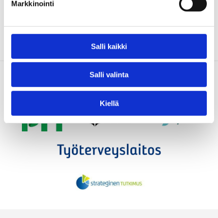
Markkinointi
Behavioural
Lue lisää
climate
policy:
Bringing
Salli kaikki
theory
into
Salli valinta
practice
11.5.2023
Kiellä