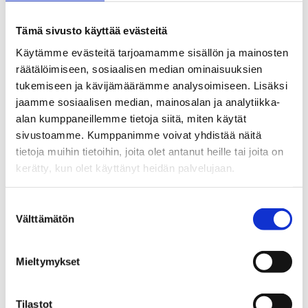
hoitotoimet ovat oletusarvoisia ja mitkä vaihtoehtoisia.
Tämä sivusto käyttää evästeitä
Yhteistyökumppanimme:
Käytämme evästeitä tarjoamamme sisällön ja mainosten
räätälöimiseen, sosiaalisen median ominaisuuksien
Suomen metsäkeskus
tukemiseen ja kävijämäärämme analysoimiseen. Lisäksi
Metsänhoitoyhdistys Siikalatva
jaamme sosiaalisen median, mainosalan ja analytiikka-
Metsänhoitoyhdistys Pyhä-Kala
alan kumppaneillemme tietoja siitä, miten käytät
Maataloustuottajien keskusjärjestö MTK
sivustoamme. Kumppanimme voivat yhdistää näitä
tietoja muihin tietoihin, joita olet antanut heille tai joita on
Palaa Ilmastotuuppaukset-sivulle
kerätty, kun olet käyttänyt heidän palvelujaan.
Suostumuksen
Välttämätön
valinta
Ajankohtaista metsätuuppauksista
Mieltymykset
Tilastot