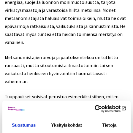
energiaa, suojella luonnon monimuotoisuutta, tarjota
virkistysmaastoja ja varastoida hiiltä metsiinsä. Monet
metsänomistajista haluaisivat toimia oikein, mutta he ovat
epävarmoja ratkaisuista, vaikutuksista ja kannustimista. He
saattavat myös tuntea että heidän toimiensa merkitys on
vähäinen.
Metsänomistajien arvoja ja päätöksentekoa on tutkittu
runsaasti, mutta sitoutumista ilmastotoimiin tai sen
vaikutusta henkiseen hyvinvointiin huomattavasti
vähemmän.
Tuuppaukset voisivat perustua esimerkiksi siihen, miten
metsänomistajille suunnattua tietoa ja
päätöksentekovaihtoehtoja muotoillaan – esimerkiksi
miten metsänomistajan valitsemat hoitotoimet
Suostumus
Yksityiskohdat
Tietoja
vertautuvat muiden tekemiin valintoihin tai mitkä