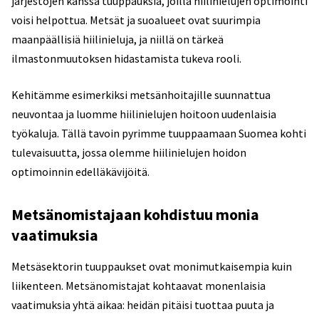
järjestöjen kanssa tuuppauksia, joilla hiilinielujen optimointi
voisi helpottua. Metsät ja suoalueet ovat suurimpia
maanpäällisiä hiilinieluja, ja niillä on tärkeä
ilmastonmuutoksen hidastamista tukeva rooli.
Kehitämme esimerkiksi metsänhoitajille suunnattua
neuvontaa ja luomme hiilinielujen hoitoon uudenlaisia
työkaluja. Tällä tavoin pyrimme tuuppaamaan Suomea kohti
tulevaisuutta, jossa olemme hiilinielujen hoidon
optimoinnin edelläkävijöitä.
Metsänomistajaan kohdistuu monia
vaatimuksia
Metsäsektorin tuuppaukset ovat monimutkaisempia kuin
liikenteen. Metsänomistajat kohtaavat monenlaisia
vaatimuksia yhtä aikaa: heidän pitäisi tuottaa puuta ja