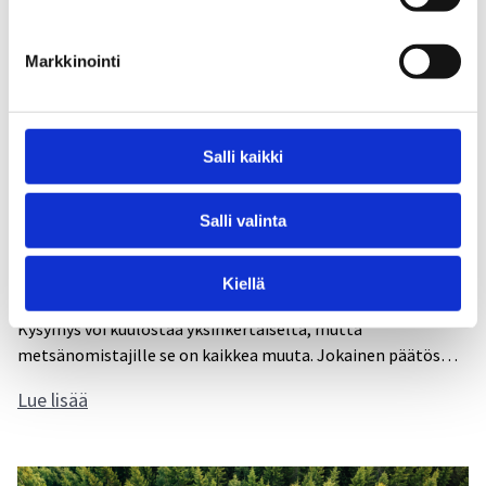
Markkinointi
Salli kaikki
Salli valinta
Millaisen metsän haluat kasvattaa seuraavalle
sukupolvelle?
Kiellä
12.12.2025
Kysymys voi kuulostaa yksinkertaiselta, mutta
metsänomistajille se on kaikkea muuta. Jokainen päätös…
M
Lue lisää
i
l