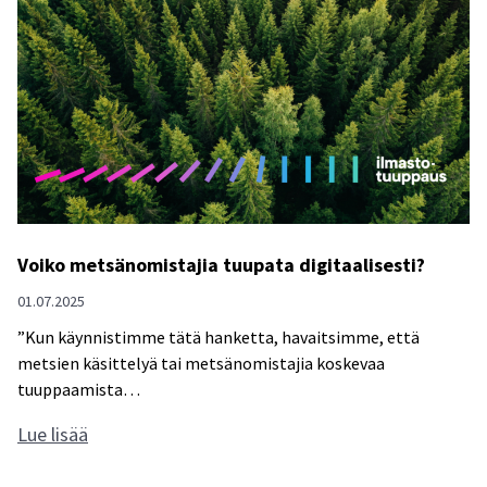
l
a
i
s
e
n
m
e
t
Voiko metsänomistajia tuupata digitaalisesti?
s
ä
01.07.2025
n
”Kun käynnistimme tätä hanketta, havaitsimme, että
h
metsien käsittelyä tai metsänomistajia koskevaa
a
tuuppaamista…
l
V
Lue lisää
u
o
a