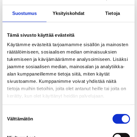
Aurinkorinteen koulu
Haapaniemen koulu
Suostumus
Yksityiskohdat
Tietoja
Hiltulanlahden koulu
Jynkän koulu
Tämä sivusto käyttää evästeitä
Kalevalan koulu
Käytämme evästeitä tarjoamamme sisällön ja mainosten
Kettulan koulu
räätälöimiseen, sosiaalisen median ominaisuuksien
Länsi-Puijon koulu
tukemiseen ja kävijämäärämme analysoimiseen. Lisäksi
Martti Ahtisaaren koulu
jaamme sosiaalisen median, mainosalan ja analytiikka-
Pirtin koulu
alan kumppaneillemme tietoja siitä, miten käytät
sivustoamme. Kumppanimme voivat yhdistää näitä
Rajalan koulu
tietoja muihin tietoihin, joita olet antanut heille tai joita on
Snellmanin koulu ja Niiralan yksikkö
kerätty, kun olet käyttänyt heidän palvelujaan.
Särkiniemen koulu
Neulamäen koulu
Suostumuksen
Puijonsarven koulu
Välttämätön
valinta
Pyörön koulu ja Pitkälahden yksikkö
Tutkimukseen voidaan ottaa mukaan alakoululaisia myös