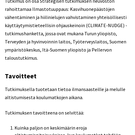
Tutkimus on osa Strategisen tutkimuksen neuvoston
rahoittamaa Ilmastotuuppaus: Kasvihuonepäästöjen
vähentäminen ja hiilinielujen vahvistaminen yhteisöllisesti
käyttäytymistieteellisin ohjauskeinoin (CLIMATE-NUDGE) -
tutkimushanketta, jossa ovat mukana Turun yliopisto,
Terveyden ja hyvinvoinnin laitos, Työterveyslaitos, Suomen
ympäristökeskus, Itä-Suomen yliopisto ja Pellervon
taloustutkimus.
Tavoitteet
Tutkimuksella tuotetaan tietoa ilmansaasteille ja melulle
altistumisesta koulumatkojen aikana.
Tutkimuksen tavoitteena on selvittää:
Kuinka paljon on keskimäärin eroja
altistumispitoisuuksissa, kun koulumatkat tehdään