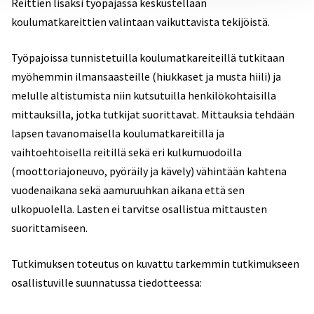
Reittien lisäksi työpajassa keskustellaan
koulumatkareittien valintaan vaikuttavista tekijöistä.
Työpajoissa tunnistetuilla koulumatkareiteillä tutkitaan
myöhemmin ilmansaasteille (hiukkaset ja musta hiili) ja
melulle altistumista niin kutsutuilla henkilökohtaisilla
mittauksilla, jotka tutkijat suorittavat. Mittauksia tehdään
lapsen tavanomaisella koulumatkareitillä ja
vaihtoehtoisella reitillä sekä eri kulkumuodoilla
(moottoriajoneuvo, pyöräily ja kävely) vähintään kahtena
vuodenaikana sekä aamuruuhkan aikana että sen
ulkopuolella. Lasten ei tarvitse osallistua mittausten
suorittamiseen.
Tutkimuksen toteutus on kuvattu tarkemmin tutkimukseen
osallistuville suunnatussa tiedotteessa: