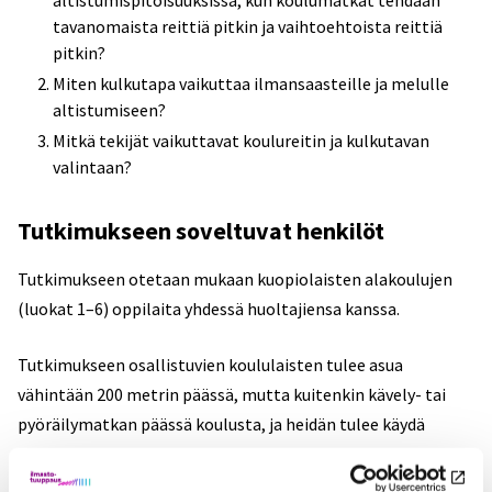
tavanomaista reittiä pitkin ja vaihtoehtoista reittiä
pitkin?
Miten kulkutapa vaikuttaa ilmansaasteille ja melulle
altistumiseen?
Mitkä tekijät vaikuttavat koulureitin ja kulkutavan
valintaan?
Tutkimukseen soveltuvat henkilöt
Tutkimukseen otetaan mukaan kuopiolaisten alakoulujen
(luokat 1–6) oppilaita yhdessä huoltajiensa kanssa.
Tutkimukseen osallistuvien koululaisten tulee asua
vähintään 200 metrin päässä, mutta kuitenkin kävely- tai
pyöräilymatkan päässä koulusta, ja heidän tulee käydä
jotakin seuraavista Kuopion kaupungin kouluista: