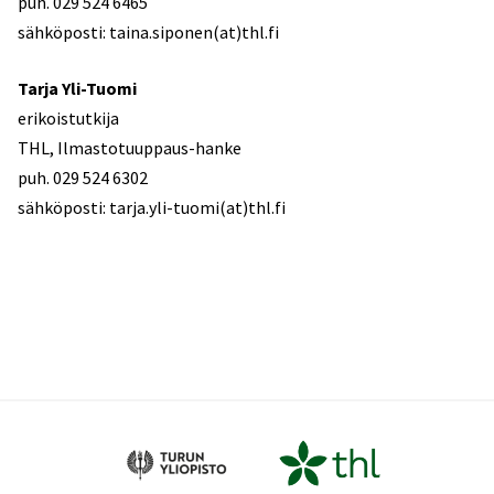
puh. 029 524 6465
sähköposti: taina.siponen(at)thl.fi
Tarja Yli-Tuomi
erikoistutkija
THL, Ilmastotuuppaus-hanke
puh. 029 524 6302
sähköposti: tarja.yli-tuomi(at)thl.fi