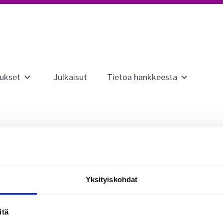
ukset
Julkaisut
Tietoa hankkeesta
Avaa
Avaa
alavalikko
alavalikko
sivulle
sivulle
Ilmastotuuppaukset
Tietoa
hankkeesta
mi” Melin
y of Turku
Yksityiskohdat
itä