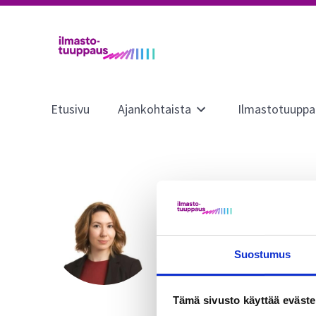
Etusivu
Ajankohtaista
Ilmastotuuppa
Avaa
alavalikko
sivulle
Ajankohtaista
Marianna ”Mim
Project Researcher, Universit
Suostumus
marianna.c.melin@utu.fi
Tämä sivusto käyttää eväste