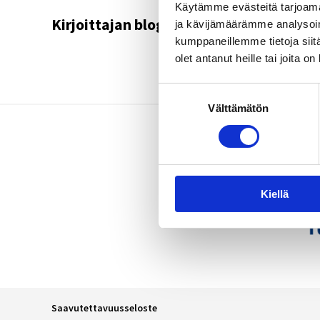
Käytämme evästeitä tarjoama
Kirjoittajan blogeja
ja kävijämäärämme analysoim
kumppaneillemme tietoja siitä
olet antanut heille tai joita o
Suostumuksen
Välttämätön
valinta
Kiellä
Saavutettavuusseloste