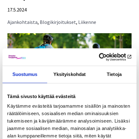
17.5.2024
Ajankohtaista
,
Blogikirjoitukset
,
Liikenne
Suostumus
Yksityiskohdat
Tietoja
Tämä sivusto käyttää evästeitä
Käytämme evästeitä tarjoamamme sisällön ja mainosten
räätälöimiseen, sosiaalisen median ominaisuuksien
BLOGI Suuri osa Suomessa tehtävistä automatkoista on
tukemiseen ja kävijämäärämme analysoimiseen. Lisäksi
hyvin lyhyitä: 38 % kaikista autolla tehtävistä matkoista
jaamme sosiaalisen median, mainosalan ja analytiikka-
on maksimissaan viiden kilometrin pituisia...
alan kumppaneillemme tietoja siitä, miten käytät