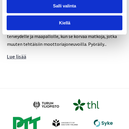
Salli valinta
Kiellä
BLOGI On ymmärretty pitkään, että pyöräily on hyväksi
terveydelle ja maapallolle, kun se korvaa matkoja, jotka
muuten tehtäisiin moottoriajoneuvoilla. Pyöräily...
Kuka
Lue lisää
on
kiinnostunut
työsuhdepyöräedusta?
Alustavia
tuloksia
survey-
tutkimuksesta