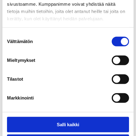
sivustoamme. Kumppanimme voivat yhdistää näitä
Mitä
Lue lisää
tietoja muihin tietoihin, joita olet antanut heille tai joita on
kiertomatkat
kerätty, kun olet käyttänyt heidän palvelujaan.
ovat
Kuka on kiinnostunut
ja
Suostumuksen
työsuhdepyöräedusta? Alustavia tuloksia
miksi
Välttämätön
valinta
survey-tutkimuksesta
niiden
ymmärtäminen
16.10.2023
Mieltymykset
on
Ajankohtaista
,
Blogikirjoitukset
,
Liikenne
tärkeää
Tilastot
ilmaston
ja
Markkinointi
terveyden
kannalta?
Salli kaikki