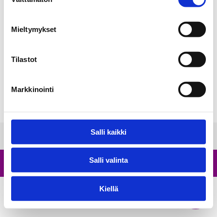
valinta
Mieltymykset
Tilastot
Markkinointi
Salli kaikki
Saavutettavuusseloste
Salli valinta
© Ilmastotuuppaus
Kiellä
Takaisin
ylös