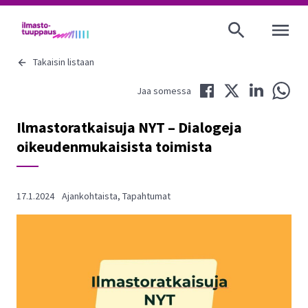
AVAA VALI
Takaisin listaan
Jaa Facebookissa
Jaa Twitterissä
Jaa LinkedIni
Jaa 
Jaa somessa
Ilmastoratkaisuja NYT – Dialogeja
oikeudenmukaisista toimista
17.1.2024
Ajankohtaista
,
Tapahtumat