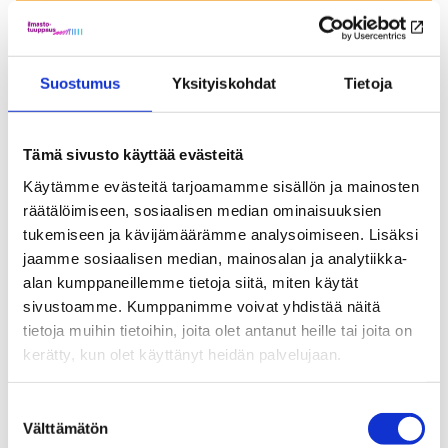
Suostumus
Yksityiskohdat
Tietoja
Tämä sivusto käyttää evästeitä
Käytämme evästeitä tarjoamamme sisällön ja mainosten
räätälöimiseen, sosiaalisen median ominaisuuksien
tukemiseen ja kävijämäärämme analysoimiseen. Lisäksi
jaamme sosiaalisen median, mainosalan ja analytiikka-
Tutkimukseen perustuvissa alustuksissa CLIMATE-
alan kumppaneillemme tietoja siitä, miten käytät
hankkeiden tutkijat esittelevät uusimpia tuloksia
sivustoamme. Kumppanimme voivat yhdistää näitä
ilmastoviisaista ratkaisuista. Asiantuntijakommenttien
tietoja muihin tietoihin, joita olet antanut heille tai joita on
jälkeen on varattu aikaa yleisökeskusteluun.
kerätty, kun olet käyttänyt heidän palvelujaan.
Webinaarit perjantaisin klo 9:00-10:30
Suostumuksen
Välttämätön
valinta
Pe 26.1.