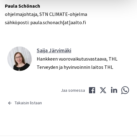
Paula Schönach
ohjelmajohtaja, STN CLIMATE-ohjelma
sähköposti: paula.schonach[at]aalto.fi
Saija Järvimäki
Hankkeen vuorovaikutusvastaava, THL
Terveyden ja hyvinvoinnin laitos THL
Jaa Facebookissa
Jaa Twitterissä
Jaa LinkedIni
Jaa 
Jaa somessa
Takaisin listaan