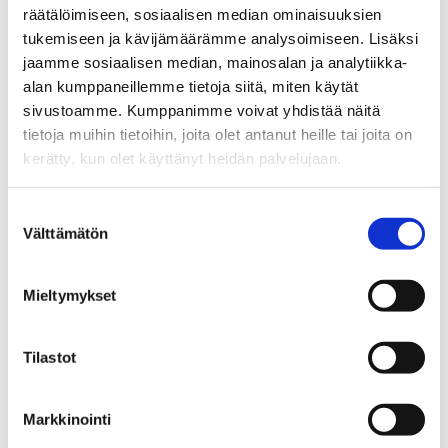
Vapaa-ajan liikunta edistää nuorten mielenterveyttä –
räätälöimiseen, sosiaalisen median ominaisuuksien
miksi koulumatkaliikunta ei?
tukemiseen ja kävijämäärämme analysoimiseen. Lisäksi
Tutustu tutkimuksiin!
jaamme sosiaalisen median, mainosalan ja analytiikka-
alan kumppaneillemme tietoja siitä, miten käytät
Tilaa uutiskirje suoraan sähköpostiisi:
sivustoamme. Kumppanimme voivat yhdistää näitä
Tilaa uutiskirje
tietoja muihin tietoihin, joita olet antanut heille tai joita on
kerätty, kun olet käyttänyt heidän palvelujaan.
Suostumuksen
Kimmo Mäkilä
Välttämätön
valinta
Communications Manager, PTT
Mieltymykset
Jaa Facebookissa
Jaa Twitterissä
Jaa LinkedIni
Jaa 
Jaa somessa
Tilastot
Takaisin listaan
Markkinointi