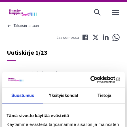
AVAA VALI
Takaisin listaan
Jaa Facebookissa
Jaa Twitterissä
Jaa LinkedIni
Jaa 
Jaa somessa
Uutiskirje 1/23
19.5.2022
Ajankohtaista
,
Uutiset
Vuoden ensimmäisessä uutiskirjeessä kerromme
Suostumus
Yksityiskohdat
Tietoja
kuulumisia tuuppaustutkimuksen etenemisestä
:
Seikkaillen koulu- ja työmatkalle – peli tuo intoa
Tämä sivusto käyttää evästeitä
pyöräilyyn ja kävelyyn
Käytämme evästeitä tarjoamamme sisällön ja mainosten