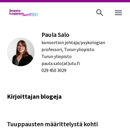
AVAA VALI
Paula Salo
konsortion johtaja/psykologian
professori, Turun yliopisto
Turun yliopisto
paula.salo(at)utu.fi
029 450 3029
Kirjoittajan blogeja
Tuuppausten määrittelystä kohti