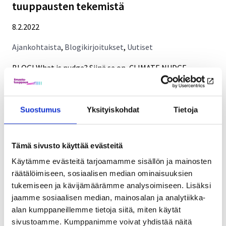
tuuppausten tekemistä
8.2.2022
Ajankohtaista
,
Blogikirjoitukset
,
Uutiset
BLOGI What is nudge? Siinä se on, CLIMATE NUDGE -
hankkeen loppuraportin nimi, kuten joku viime vuonna
leikkisästi ehdotti. Tämän blogikirjoituksen...
Suostumus
Yksityiskohdat
Tietoja
Tuuppausten
Lue lisää
määrittelystä
kohti
Vaikuttavuuskertomus 2021
Tämä sivusto käyttää evästeitä
tuuppausten
Käytämme evästeitä tarjoamamme sisällön ja mainosten
19.1.2022
tekemistä
räätälöimiseen, sosiaalisen median ominaisuuksien
tukemiseen ja kävijämäärämme analysoimiseen. Lisäksi
Ajankohtaista
,
Uutiset
jaamme sosiaalisen median, mainosalan ja analytiikka-
Hankkeen alkupuolella toiminta on painottunut
alan kumppaneillemme tietoja siitä, miten käytät
sivustoamme. Kumppanimme voivat yhdistää näitä
interventioiden kehittämistä tukevan tiedon keruuseen ja