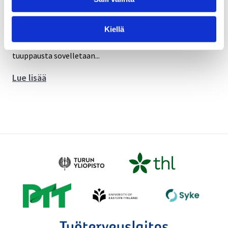
Tuuppauksilla helpotetaan yhteisöjä ja yksilöitä
tekemään terveyden ja ympäristön kannalta parempia
valintoja, kuitenkin valinnanvapaus säilyttäen.
Kiellä
Ilmastotuuppaus-hankkeessa (CLIMATE NUDGE)
tuuppausta sovelletaan...
CLIMATE
Lue lisää
NUDGE:
Ilmastotuuppaus
–
enemmän
työmatkaliikuntaa,
vähemmän
päästöjä