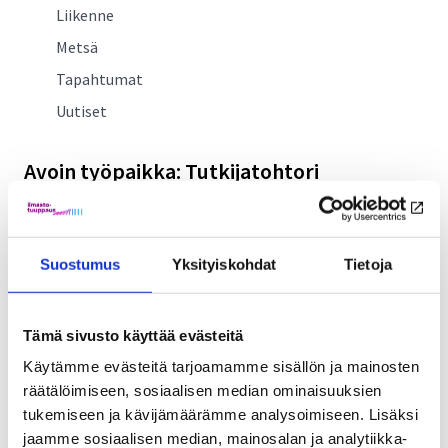
Liikenne
Metsä
Tapahtumat
Uutiset
Avoin työpaikka: Tutkijatohtori
5.7.2023
Ajankohtaista
Suostumus
Yksityiskohdat
Tietoja
Etsimme uutta tutkijatohtoria mukaan hankkeeseemme.
Lue lisää työpaikasta täältä.
Tämä sivusto käyttää evästeitä
Avoin
Lue lisää
Käytämme evästeitä tarjoamamme sisällön ja mainosten
työpaikka:
räätälöimiseen, sosiaalisen median ominaisuuksien
Tutkijatohtori
tukemiseen ja kävijämäärämme analysoimiseen. Lisäksi
Politiikkasuositus: Ilmastotekoihin
jaamme sosiaalisen median, mainosalan ja analytiikka-